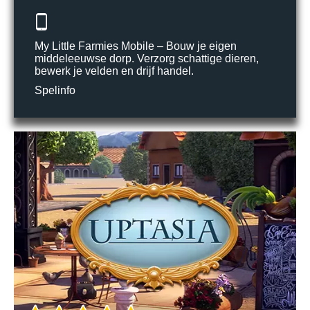
My Little Farmies Mobile – Bouw je eigen
middeleeuwse dorp. Verzorg schattige dieren,
bewerk je velden en drijf handel.
Spelinfo