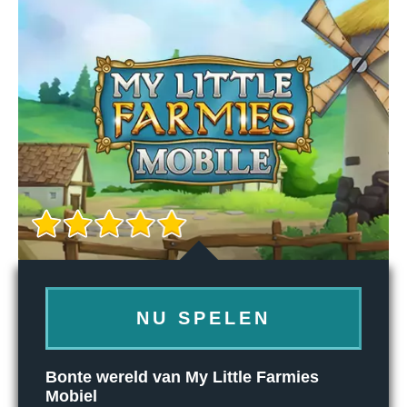
NU SPELEN
Bonte wereld van My Little Farmies
Mobiel