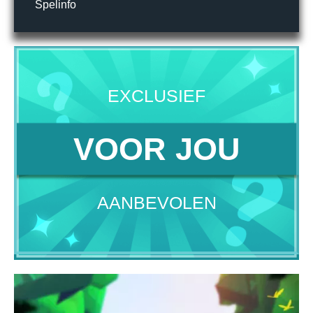
Spelinfo
EXCLUSIEF
VOOR JOU
AANBEVOLEN