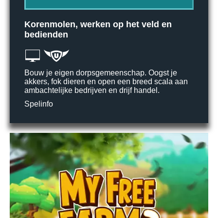
Korenmolen, werken op het veld en
bedienden
Bouw je eigen dorpsgemeenschap. Oogst je
akkers, fok dieren en open een breed scala aan
ambachtelijke bedrijven en drijf handel.
Spelinfo