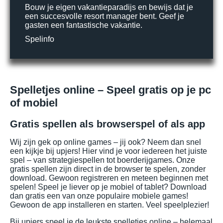
Bouw je eigen vakantieparadijs en bewijs dat je
een succesvolle resort manager bent. Geef je
gasten een fantastische vakantie.
Spelinfo
Spelletjes online – Speel gratis op je pc
of mobiel
Gratis spellen als browserspel of als app
Wij zijn gek op online games – jij ook? Neem dan snel
een kijkje bij upjers! Hier vind je voor iedereen het juiste
spel – van strategiespellen tot boerderijgames. Onze
gratis spellen zijn direct in de browser te spelen, zonder
download. Gewoon registreren en meteen beginnen met
spelen! Speel je liever op je mobiel of tablet? Download
dan gratis een van onze populaire mobiele games!
Gewoon de app installeren en starten. Veel speelplezier!
Bij upjers speel je de leukste spelletjes online – helemaal