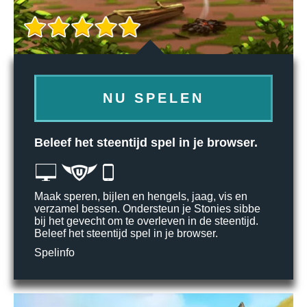
NU SPELEN
Beleef het steentijd spel in je browser.
Maak speren, bijlen en hengels, jaag, vis en
verzamel bessen. Ondersteun je Stonies sibbe
bij het gevecht om te overleven in de steentijd.
Beleef het steentijd spel in je browser.
Spelinfo