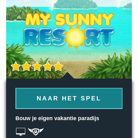
NAAR HET SPEL
Bouw je eigen vakantie paradijs