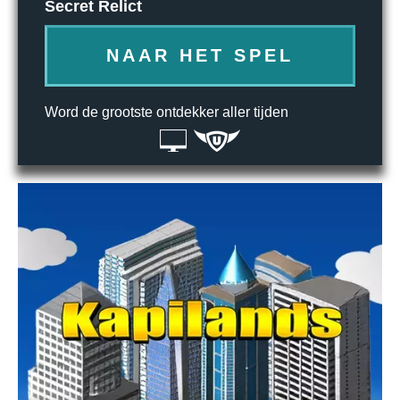
Secret Relict
NAAR HET SPEL
Word de grootste ontdekker aller tijden