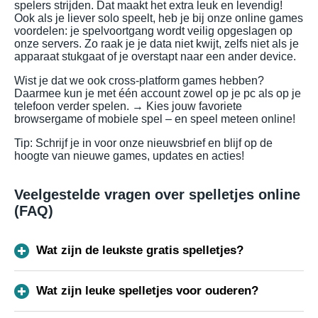
spelers strijden. Dat maakt het extra leuk en levendig!
Ook als je liever solo speelt, heb je bij onze online games
voordelen: je spelvoortgang wordt veilig opgeslagen op
onze servers. Zo raak je je data niet kwijt, zelfs niet als je
apparaat stukgaat of je overstapt naar een ander device.
Wist je dat we ook cross-platform games hebben?
Daarmee kun je met één account zowel op je pc als op je
telefoon verder spelen. → Kies jouw favoriete
browsergame of mobiele spel – en speel meteen online!
Tip: Schrijf je in voor onze nieuwsbrief en blijf op de
hoogte van nieuwe games, updates en acties!
Veelgestelde vragen over spelletjes online
(FAQ)
Wat zijn de leukste gratis spelletjes?
Wat zijn leuke spelletjes voor ouderen?