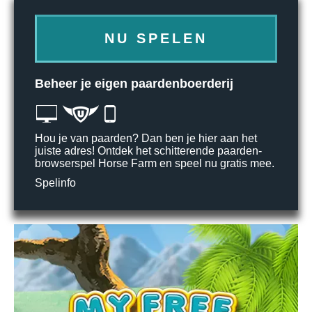
NU SPELEN
Beheer je eigen paardenboerderij
Hou je van paarden? Dan ben je hier aan het
juiste adres! Ontdek het schitterende paarden-
browserspel Horse Farm en speel nu gratis mee.
Spelinfo