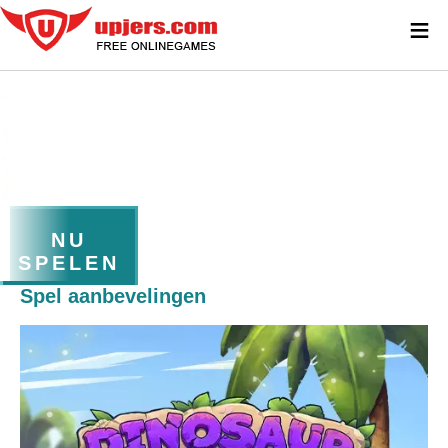
≡
NU
SPELEN
Spel aanbevelingen