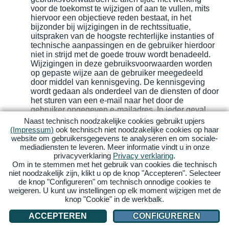
voor de toekomst te wijzigen of aan te vullen, mits
hiervoor een objectieve reden bestaat, in het
bijzonder bij wijzigingen in de rechtssituatie,
uitspraken van de hoogste rechterlijke instanties of
technische aanpassingen en de gebruiker hierdoor
niet in strijd met de goede trouw wordt benadeeld.
Wijzigingen in deze gebruiksvoorwaarden worden
op gepaste wijze aan de gebruiker meegedeeld
door middel van kennisgeving. De kennisgeving
wordt gedaan als onderdeel van de diensten of door
het sturen van een e-mail naar het door de
gebruiker opgegeven e-mailadres. In ieder geval
wordt de gebruiker de eerstvolgende keer dat hij/zij
Naast technisch noodzakelijke cookies gebruikt upjers
inlogt op de hoogte gesteld van de wijziging.
(Impressum)
ook technisch niet noodzakelijke cookies op haar
website om gebruikersgegevens te analyseren en om sociale-
De gebruiker kan bezwaar maken tegen de
mediadiensten te leveren. Meer informatie vindt u in onze
wijzigingen van de Gebruiksvoorwaarden binnen
privacyverklaring
Privacy verklaring
.
één (1) maand nadat hij/zij hiervan op de hoogte is
Om in te stemmen met het gebruik van cookies die technisch
gesteld en de mogelijkheid heeft gehad om kennis
niet noodzakelijk zijn, klikt u op de knop "Accepteren". Selecteer
de knop "Configureren" om technisch onnodige cookies te
te nemen van de wijzigingen. De gebruiker wordt
weigeren. U kunt uw instellingen op elk moment wijzigen met de
geadviseerd om het bezwaar schriftelijk of per e-
knop "Cookie" in de werkbalk.
mail naar de exploitant te sturen om bewijsmateriaal
te bewaren.
ACCEPTEREN
CONFIGUREREN
Indien de gebruiker niet binnen een maand na