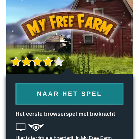
NAAR HET SPEL
Het eerste browserspel met biokracht
Hier is je virtuele boerderij. In My Free Farm