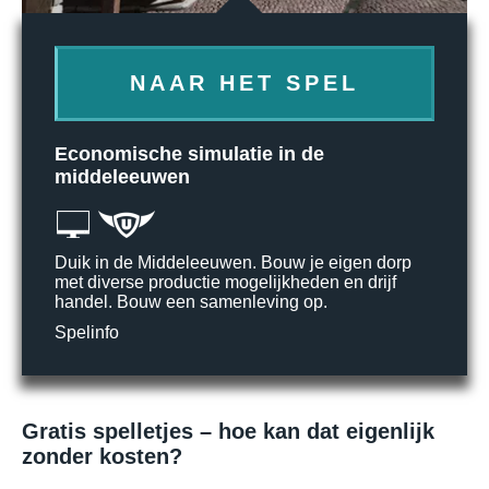
NAAR HET SPEL
Economische simulatie in de
middeleeuwen
Duik in de Middeleeuwen. Bouw je eigen dorp
met diverse productie mogelijkheden en drijf
handel. Bouw een samenleving op.
Spelinfo
Gratis spelletjes – hoe kan dat eigenlijk
zonder kosten?