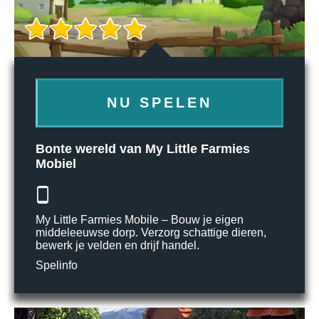
NU SPELEN
Bonte wereld van My Little Farmies
Mobiel
My Little Farmies Mobile – Bouw je eigen
middeleeuwse dorp. Verzorg schattige dieren,
bewerk je velden en drijf handel.
Spelinfo