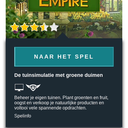
NAAR HET SPEL
De tuinsimulatie met groene duimen
Beheer je eigen tuinen. Plant groenten en fruit,
oogst en verkoop je natuurlijke producten en
voltooi vele spannende opdrachten.
Spelinfo