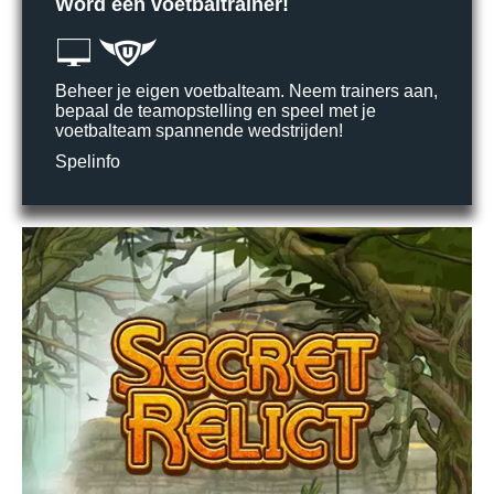
Word een voetbaltrainer!
Beheer je eigen voetbalteam. Neem trainers aan,
bepaal de teamopstelling en speel met je
voetbalteam spannende wedstrijden!
Spelinfo