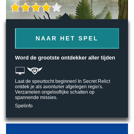
NAAR HET SPEL
Word de grootste ontdekker aller tijden
Laat de speurtocht beginnen! In Secret Relict
ontdek je als avonturier afgelegen regio's.
Verzamelen ongelooflijke schatten op
spannende missies.
Spelinfo