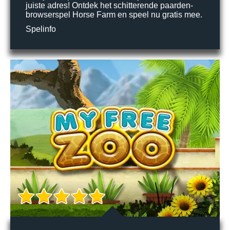
juiste adres! Ontdek het schitterende paarden-
browserspel Horse Farm en speel nu gratis mee.
Spelinfo