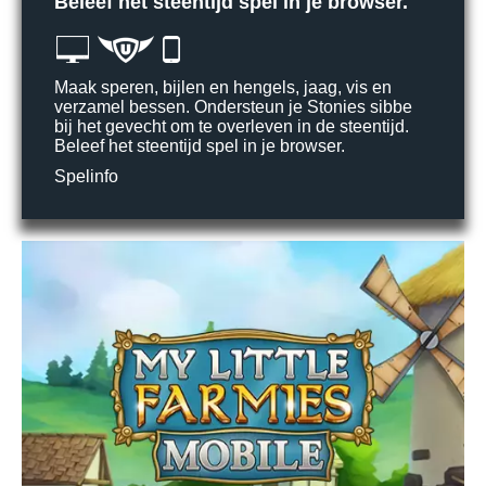
Beleef het steentijd spel in je browser.
Maak speren, bijlen en hengels, jaag, vis en
verzamel bessen. Ondersteun je Stonies sibbe
bij het gevecht om te overleven in de steentijd.
Beleef het steentijd spel in je browser.
Spelinfo