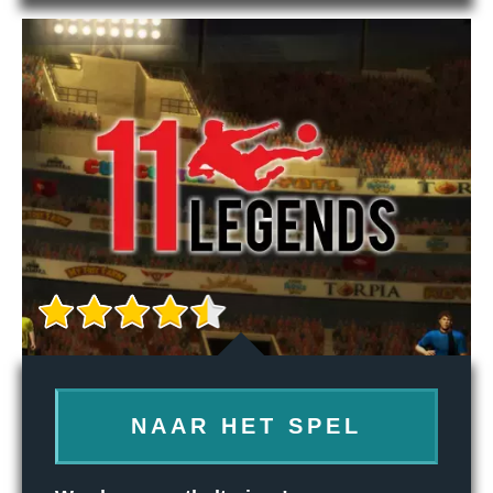
NAAR HET SPEL