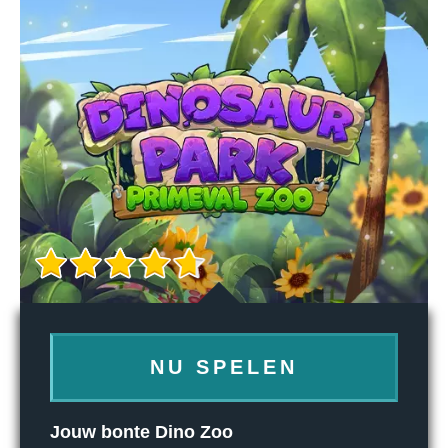
NU SPELEN
Jouw bonte Dino Zoo