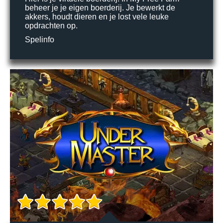
beheer je je eigen boerderij. Je bewerkt de
akkers, houdt dieren en je lost vele leuke
opdrachten op.
Spelinfo