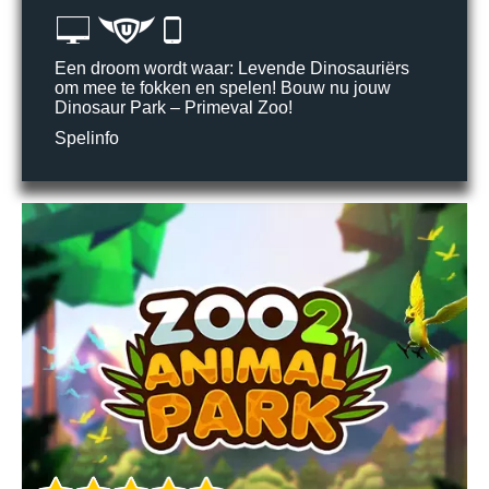
Een droom wordt waar: Levende Dinosauriërs
om mee te fokken en spelen! Bouw nu jouw
Dinosaur Park – Primeval Zoo!
Spelinfo