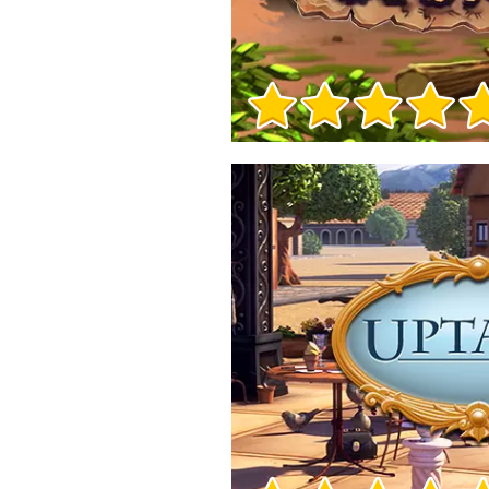
Spelinfo