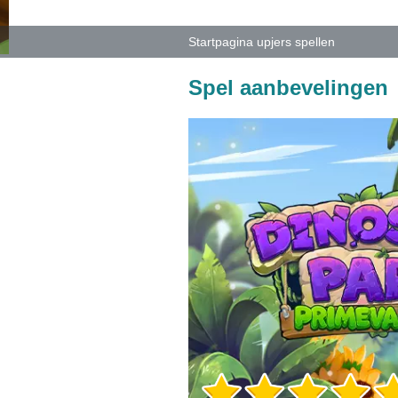
Startpagina upjers spellen
Spel aanbevelingen