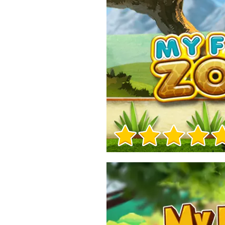
Spelinfo