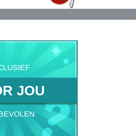
CLUSIEF
R JOU
BEVOLEN