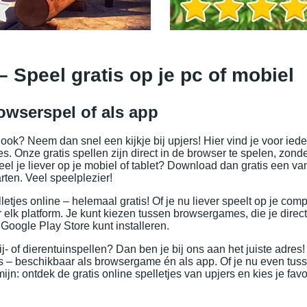
– Speel gratis op je pc of mobiel
rowserspel of als app
 ook? Neem dan snel een kijkje bij upjers! Hier vind je voor iede
es. Onze gratis spellen zijn direct in de browser te spelen, zo
l je liever op je mobiel of tablet? Download dan gratis een v
ten. Veel speelplezier!
lletjes online – helemaal gratis! Of je nu liever speelt op je comp
lk platform. Je kunt kiezen tussen browsergames, die je direc
Spelinfo
 Google Play Store kunt installeren.
ij- of dierentuinspellen? Dan ben je bij ons aan het juiste adre
– beschikbaar als browsergame én als app. Of je nu even tusse
n: ontdek de gratis online spelletjes van upjers en kies je favor