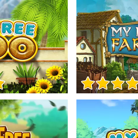
Spelinfo