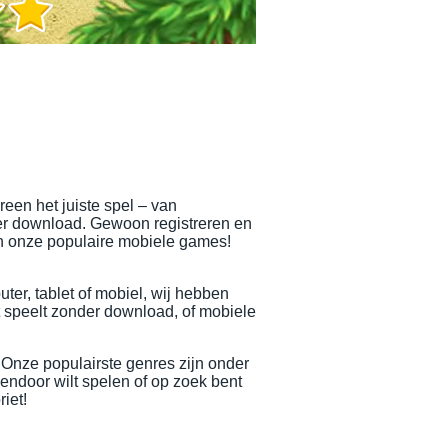
reen het juiste spel – van
nder download. Gewoon registreren en
an onze populaire mobiele games!
uter, tablet of mobiel, wij hebben
t speelt zonder download, of mobiele
s! Onze populairste genres zijn onder
ndoor wilt spelen of op zoek bent
iet!