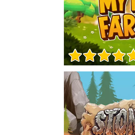
Spelinfo