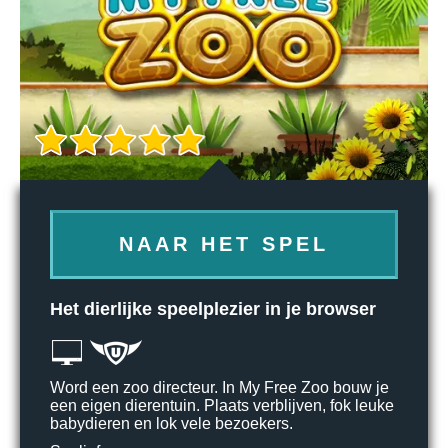
NAAR HET SPEL
Het dierlijke speelplezier in je browser
Word een zoo directeur. In My Free Zoo bouw je
een eigen dierentuin. Plaats verblijven, fok leuke
babydieren en lok vele bezoekers.