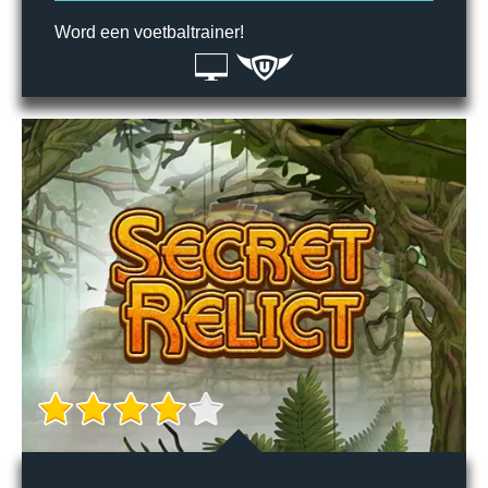
Word een voetbaltrainer!