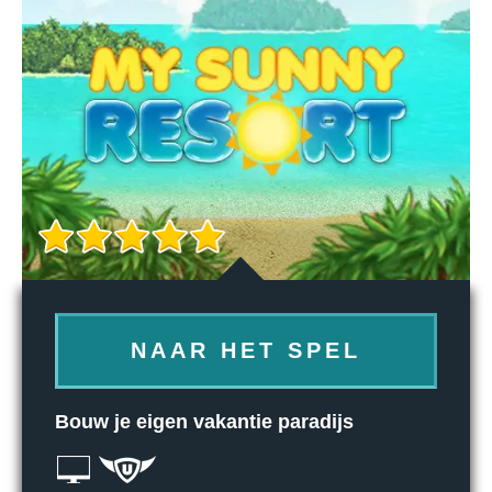
NAAR HET SPEL
Bouw je eigen vakantie paradijs