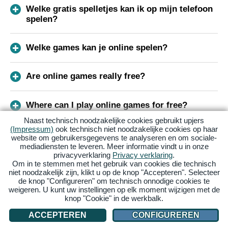
Welke gratis spelletjes kan ik op mijn telefoon
spelen?
Welke games kan je online spelen?
Are online games really free?
Where can I play online games for free?
Naast technisch noodzakelijke cookies gebruikt upjers
(Impressum)
ook technisch niet noodzakelijke cookies op haar
What are the best free online games?
website om gebruikersgegevens te analyseren en om sociale-
mediadiensten te leveren. Meer informatie vindt u in onze
privacyverklaring
Privacy verklaring
.
Which free games can I download?
Om in te stemmen met het gebruik van cookies die technisch
niet noodzakelijk zijn, klikt u op de knop "Accepteren". Selecteer
de knop "Configureren" om technisch onnodige cookies te
weigeren. U kunt uw instellingen op elk moment wijzigen met de
knop "Cookie" in de werkbalk.
Nu aanmelden voor onze nieuwsbrieven.
ACCEPTEREN
CONFIGUREREN
Krijg altijd het meest actuele nieuw over jouw favoriete