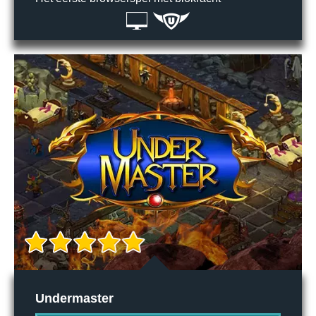
Undermaster