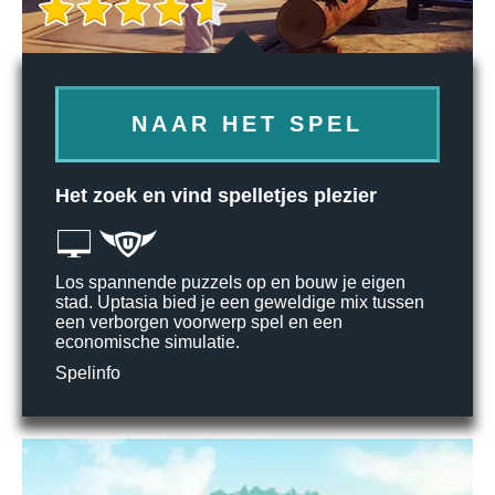
NAAR HET SPEL
Het zoek en vind spelletjes plezier
Los spannende puzzels op en bouw je eigen
stad. Uptasia bied je een geweldige mix tussen
een verborgen voorwerp spel en een
economische simulatie.
Spelinfo