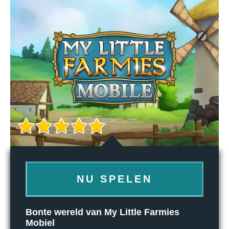
NU SPELEN
Bonte wereld van My Little Farmies
Mobiel