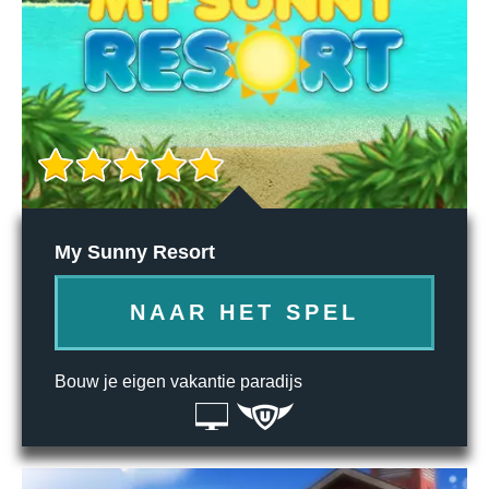
My Sunny Resort
NAAR HET SPEL
Bouw je eigen vakantie paradijs