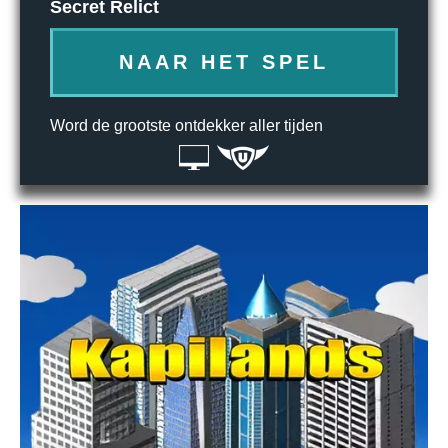
Secret Relict
NAAR HET SPEL
Word de grootste ontdekker aller tijden