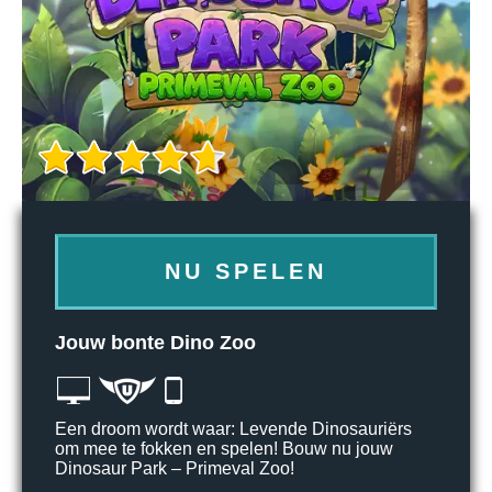
NU SPELEN
Jouw bonte Dino Zoo
Een droom wordt waar: Levende Dinosauriërs
om mee te fokken en spelen! Bouw nu jouw
Dinosaur Park – Primeval Zoo!