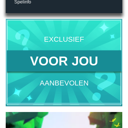
Spelinfo
EXCLUSIEF
VOOR JOU
AANBEVOLEN