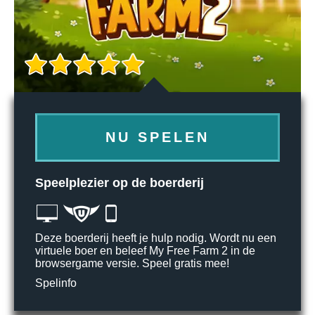
NU SPELEN
Speelplezier op de boerderij
Deze boerderij heeft je hulp nodig. Wordt nu een
virtuele boer en beleef My Free Farm 2 in de
browsergame versie. Speel gratis mee!
Spelinfo