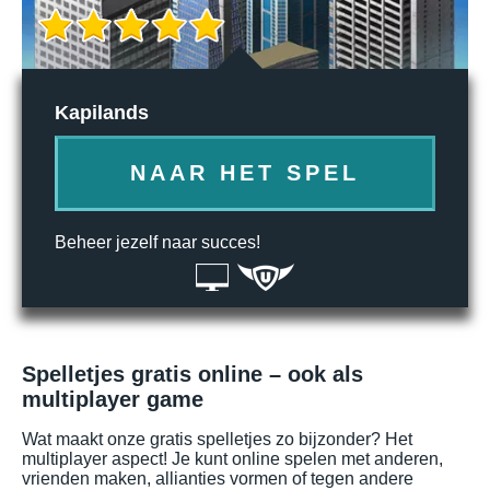
Kapilands
NAAR HET SPEL
Beheer jezelf naar succes!
Spelletjes gratis online – ook als
multiplayer game
Wat maakt onze gratis spelletjes zo bijzonder? Het
multiplayer aspect! Je kunt online spelen met anderen,
vrienden maken, allianties vormen of tegen andere