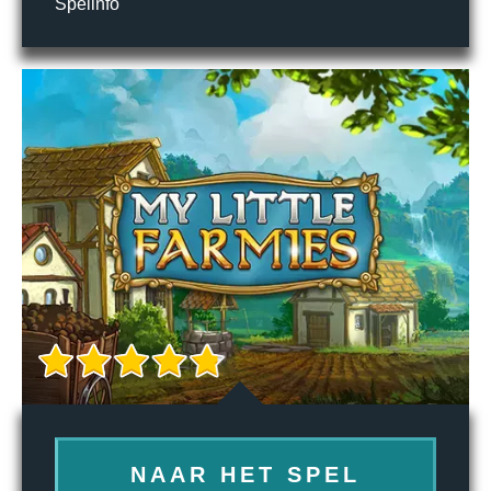
Spelinfo
NAAR HET SPEL