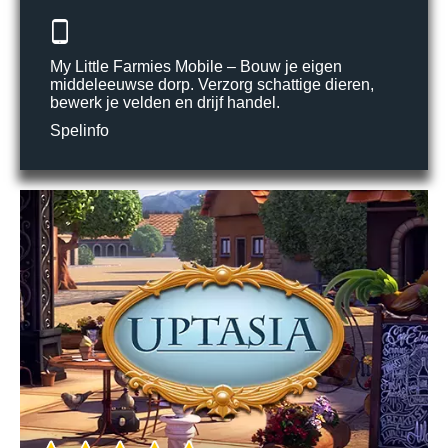
My Little Farmies Mobile – Bouw je eigen
middeleeuwse dorp. Verzorg schattige dieren,
bewerk je velden en drijf handel.
Spelinfo