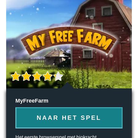
MyFreeFarm
NAAR HET SPEL
Het eerste browserspel met biokracht