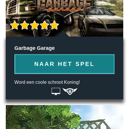
Garbage Garage
NAAR HET SPEL
Word een coole schroot Koning!