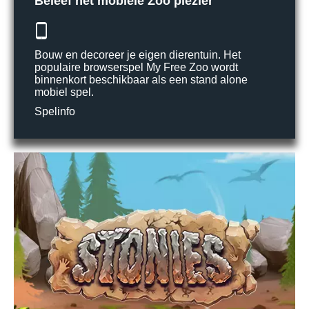
Beleef het mobiele Zoo plezier
Bouw en decoreer je eigen dierentuin. Het
populaire browserspel My Free Zoo wordt
binnenkort beschikbaar als een stand alone
mobiel spel.
Spelinfo