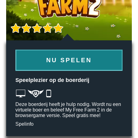
NU SPELEN
Speelplezier op de boerderij
Deze boerderij heeft je hulp nodig. Wordt nu een
virtuele boer en beleef My Free Farm 2 in de
browsergame versie. Speel gratis mee!
Spelinfo