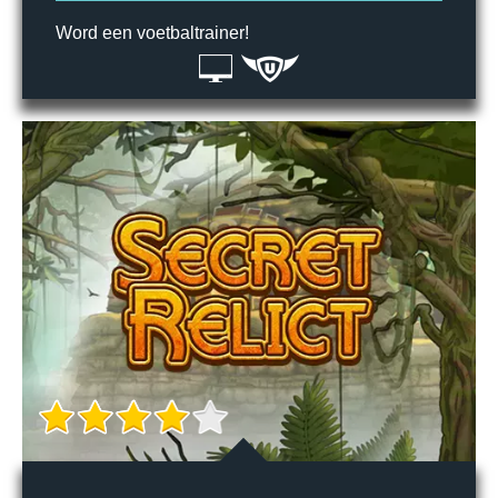
Word een voetbaltrainer!