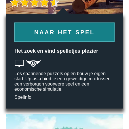
NAAR HET SPEL
Het zoek en vind spelletjes plezier
Los spannende puzzels op en bouw je eigen
stad. Uptasia bied je een geweldige mix tussen
een verborgen voorwerp spel en een
economische simulatie.
Spelinfo