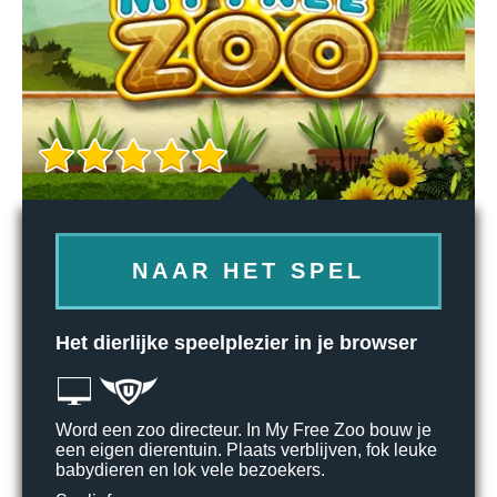
NAAR HET SPEL
Het dierlijke speelplezier in je browser
Word een zoo directeur. In My Free Zoo bouw je
een eigen dierentuin. Plaats verblijven, fok leuke
babydieren en lok vele bezoekers.