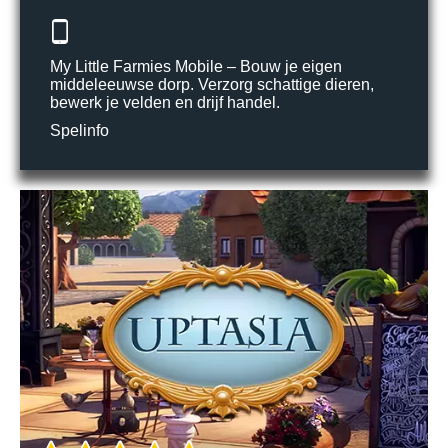
My Little Farmies Mobile – Bouw je eigen
middeleeuwse dorp. Verzorg schattige dieren,
bewerk je velden en drijf handel.
Spelinfo