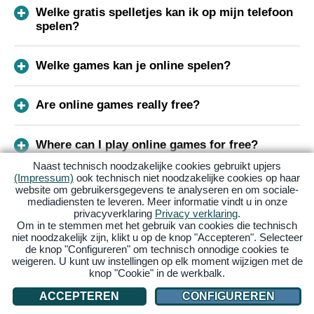
Welke gratis spelletjes kan ik op mijn telefoon
spelen?
Welke games kan je online spelen?
Are online games really free?
Where can I play online games for free?
Naast technisch noodzakelijke cookies gebruikt upjers
(Impressum)
ook technisch niet noodzakelijke cookies op haar
What are the best free online games?
website om gebruikersgegevens te analyseren en om sociale-
mediadiensten te leveren. Meer informatie vindt u in onze
privacyverklaring
Privacy verklaring
.
Which free games can I download?
Om in te stemmen met het gebruik van cookies die technisch
niet noodzakelijk zijn, klikt u op de knop "Accepteren". Selecteer
de knop "Configureren" om technisch onnodige cookies te
weigeren. U kunt uw instellingen op elk moment wijzigen met de
knop "Cookie" in de werkbalk.
Nu aanmelden voor onze nieuwsbrieven.
ACCEPTEREN
CONFIGUREREN
Krijg altijd het meest actuele nieuw over jouw favoriete