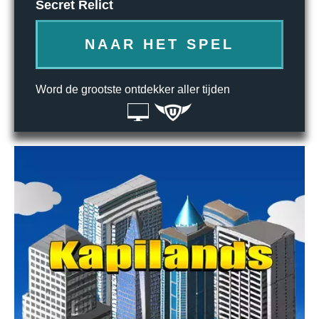
Secret Relict
NAAR HET SPEL
Word de grootste ontdekker aller tijden