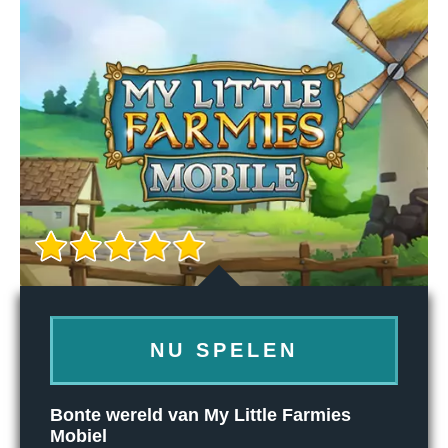
NU SPELEN
Bonte wereld van My Little Farmies
Mobiel