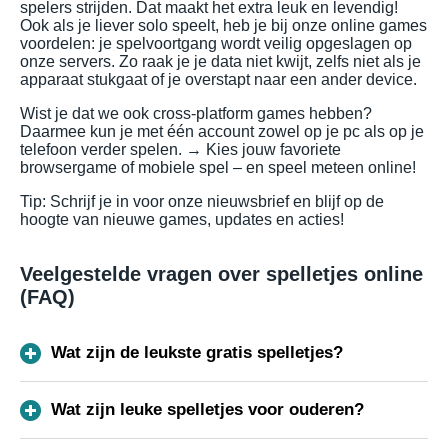
spelers strijden. Dat maakt het extra leuk en levendig!
Ook als je liever solo speelt, heb je bij onze online games
voordelen: je spelvoortgang wordt veilig opgeslagen op
onze servers. Zo raak je je data niet kwijt, zelfs niet als je
apparaat stukgaat of je overstapt naar een ander device.
Wist je dat we ook cross-platform games hebben?
Daarmee kun je met één account zowel op je pc als op je
telefoon verder spelen. → Kies jouw favoriete
browsergame of mobiele spel – en speel meteen online!
Tip: Schrijf je in voor onze nieuwsbrief en blijf op de
hoogte van nieuwe games, updates en acties!
Veelgestelde vragen over spelletjes online
(FAQ)
Wat zijn de leukste gratis spelletjes?
Wat zijn leuke spelletjes voor ouderen?