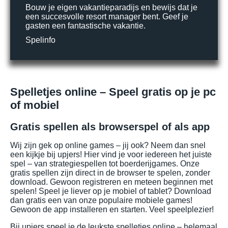
Bouw je eigen vakantieparadijs en bewijs dat je
een succesvolle resort manager bent. Geef je
gasten een fantastische vakantie.
Spelinfo
Spelletjes online – Speel gratis op je pc
of mobiel
Gratis spellen als browserspel of als app
Wij zijn gek op online games – jij ook? Neem dan snel
een kijkje bij upjers! Hier vind je voor iedereen het juiste
spel – van strategiespellen tot boerderijgames. Onze
gratis spellen zijn direct in de browser te spelen, zonder
download. Gewoon registreren en meteen beginnen met
spelen! Speel je liever op je mobiel of tablet? Download
dan gratis een van onze populaire mobiele games!
Gewoon de app installeren en starten. Veel speelplezier!
Bij upjers speel je de leukste spelletjes online – helemaal