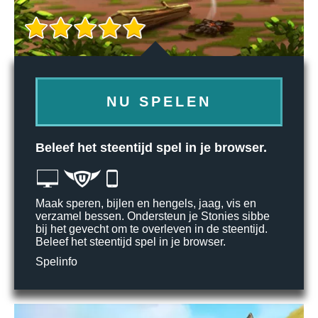
NU SPELEN
Beleef het steentijd spel in je browser.
Maak speren, bijlen en hengels, jaag, vis en
verzamel bessen. Ondersteun je Stonies sibbe
bij het gevecht om te overleven in de steentijd.
Beleef het steentijd spel in je browser.
Spelinfo