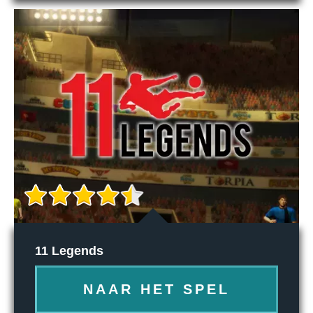
11 Legends
NAAR HET SPEL