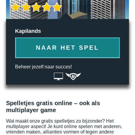
Kapilands
NAAR HET SPEL
Beheer jezelf naar succes!
Spelletjes gratis online – ook als
multiplayer game
Wat maakt onze gratis spelletjes zo bijzonder? Het
multiplayer aspect! Je kunt online spelen met anderen,
vrienden maken, allianties vormen of tegen andere