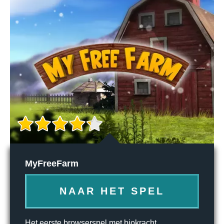
MyFreeFarm
NAAR HET SPEL
Het eerste browserspel met biokracht