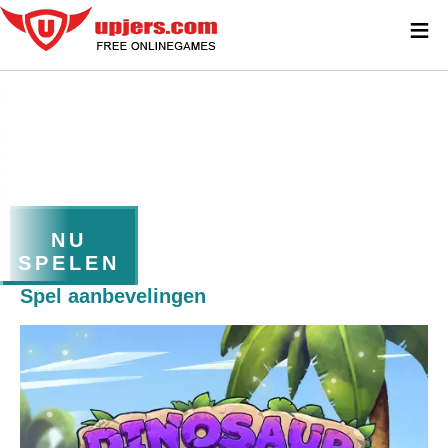
≡
NU
SPELEN
Spel aanbevelingen