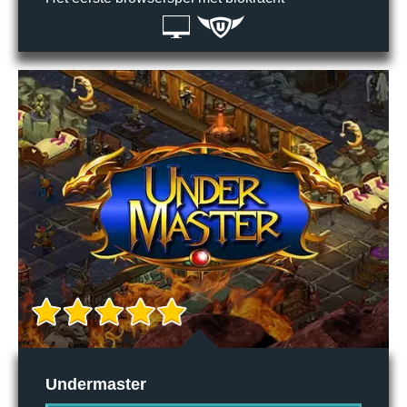
Undermaster