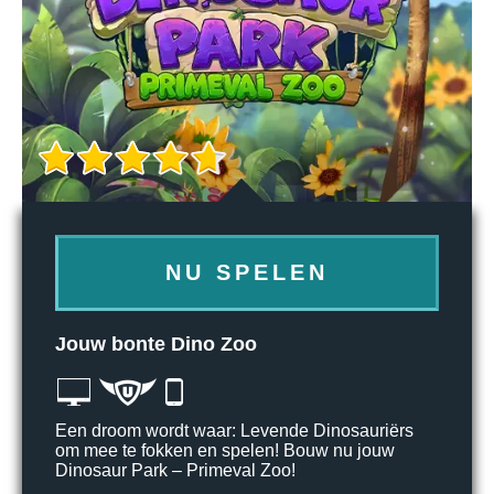
NU SPELEN
Jouw bonte Dino Zoo
Een droom wordt waar: Levende Dinosauriërs
om mee te fokken en spelen! Bouw nu jouw
Dinosaur Park – Primeval Zoo!