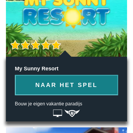
My Sunny Resort
NAAR HET SPEL
Bouw je eigen vakantie paradijs