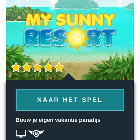
NAAR HET SPEL
Bouw je eigen vakantie paradijs