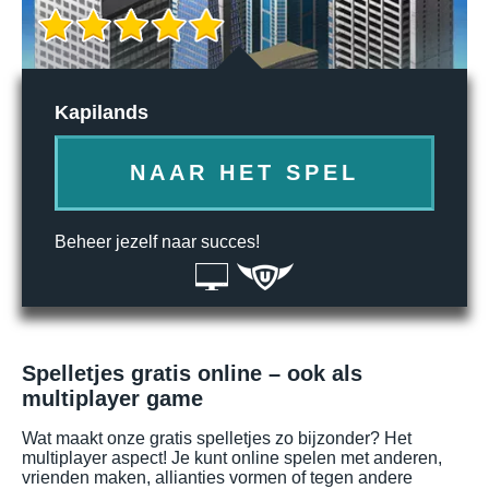
Kapilands
NAAR HET SPEL
Beheer jezelf naar succes!
Spelletjes gratis online – ook als
multiplayer game
Wat maakt onze gratis spelletjes zo bijzonder? Het
multiplayer aspect! Je kunt online spelen met anderen,
vrienden maken, allianties vormen of tegen andere