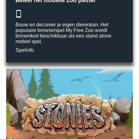
Beleef het mobiele Zoo plezier
Bouw en decoreer je eigen dierentuin. Het
populaire browserspel My Free Zoo wordt
binnenkort beschikbaar als een stand alone
mobiel spel.
Spelinfo