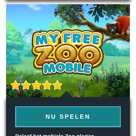
NU SPELEN