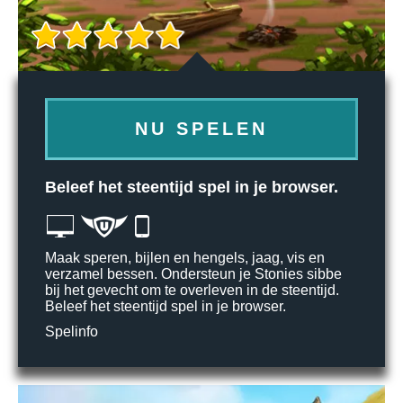
NU SPELEN
Beleef het steentijd spel in je browser.
Maak speren, bijlen en hengels, jaag, vis en
verzamel bessen. Ondersteun je Stonies sibbe
bij het gevecht om te overleven in de steentijd.
Beleef het steentijd spel in je browser.
Spelinfo