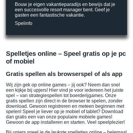
Bouw je eigen vakantieparadijs en bewijs dat je
een succesvolle resort manager bent. Geef je
gasten een fantastische vakantie.
Spelinfo
Spelletjes online – Speel gratis op je pc
of mobiel
Gratis spellen als browserspel of als app
Wij zijn gek op online games – jij ook? Neem dan snel
een kijkje bij upjers! Hier vind je voor iedereen het juiste
spel – van strategiespellen tot boerderijgames. Onze
gratis spellen zijn direct in de browser te spelen, zonder
download. Gewoon registreren en meteen beginnen met
spelen! Speel je liever op je mobiel of tablet? Download
dan gratis een van onze populaire mobiele games!
Gewoon de app installeren en starten. Veel speelplezier!
Bij upjers speel je de leukste spelletjes online – helemaal