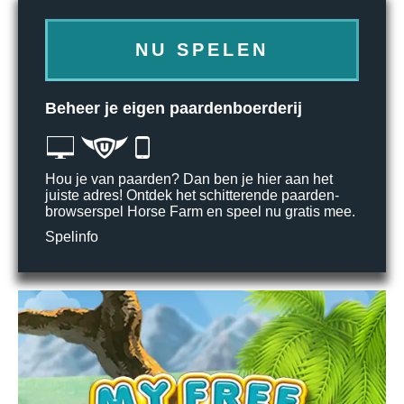
NU SPELEN
Beheer je eigen paardenboerderij
Hou je van paarden? Dan ben je hier aan het
juiste adres! Ontdek het schitterende paarden-
browserspel Horse Farm en speel nu gratis mee.
Spelinfo