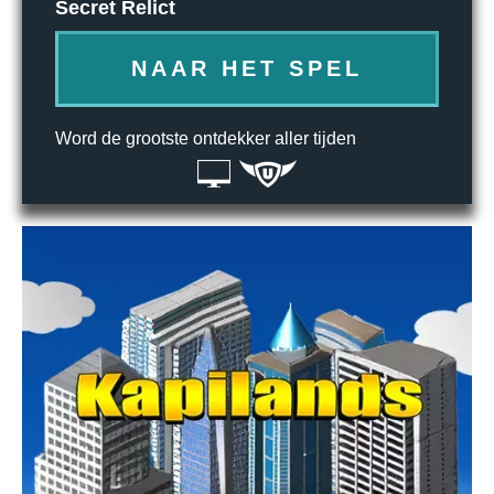
Secret Relict
NAAR HET SPEL
Word de grootste ontdekker aller tijden