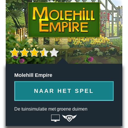
Molehill Empire
NAAR HET SPEL
De tuinsimulatie met groene duimen