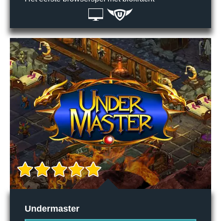
Undermaster