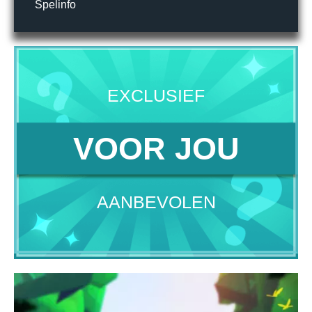
Spelinfo
EXCLUSIEF
VOOR JOU
AANBEVOLEN