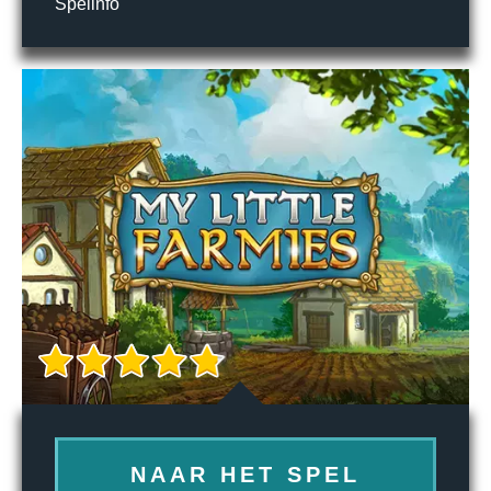
Spelinfo
NAAR HET SPEL