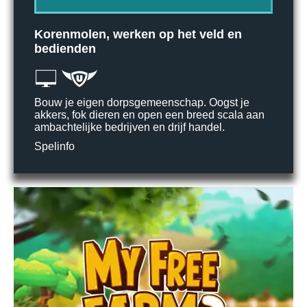
Korenmolen, werken op het veld en
bedienden
Bouw je eigen dorpsgemeenschap. Oogst je
akkers, fok dieren en open een breed scala aan
ambachtelijke bedrijven en drijf handel.
Spelinfo