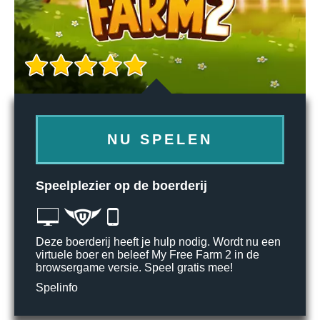
NU SPELEN
Speelplezier op de boerderij
Deze boerderij heeft je hulp nodig. Wordt nu een
virtuele boer en beleef My Free Farm 2 in de
browsergame versie. Speel gratis mee!
Spelinfo