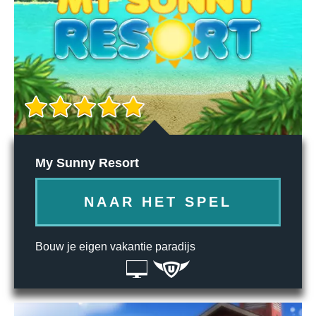
My Sunny Resort
NAAR HET SPEL
Bouw je eigen vakantie paradijs