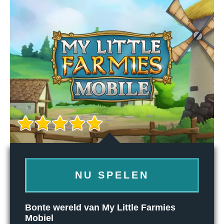
NU SPELEN
Bonte wereld van My Little Farmies
Mobiel