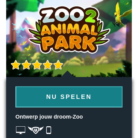
NU SPELEN
Ontwerp jouw droom-Zoo