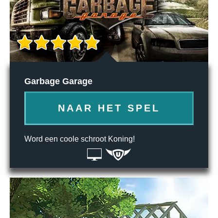
Garbage Garage
NAAR HET SPEL
Word een coole schroot Koning!