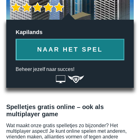
Kapilands
NAAR HET SPEL
Beheer jezelf naar succes!
Spelletjes gratis online – ook als
multiplayer game
Wat maakt onze gratis spelletjes zo bijzonder? Het
multiplayer aspect! Je kunt online spelen met anderen,
vrienden maken, allianties vormen of tegen andere