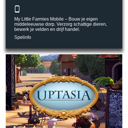
My Little Farmies Mobile – Bouw je eigen
middeleeuwse dorp. Verzorg schattige dieren,
bewerk je velden en drijf handel.
Spelinfo