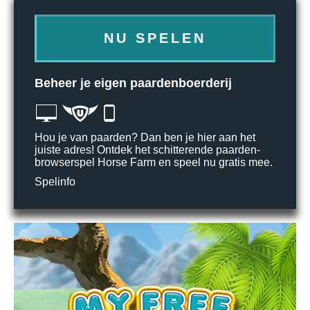
NU SPELEN
Beheer je eigen paardenboerderij
Hou je van paarden? Dan ben je hier aan het
juiste adres! Ontdek het schitterende paarden-
browserspel Horse Farm en speel nu gratis mee.
Spelinfo