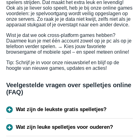
spelers strijden. Dat maakt het extra leuk en levendig!
Ook als je liever solo speelt, heb je bij onze online games
voordelen: je spelvoortgang wordt veilig opgeslagen op
onze servers. Zo raak je je data niet kwijt, zelfs niet als je
apparaat stukgaat of je overstapt naar een ander device.
Wist je dat we ook cross-platform games hebben?
Daarmee kun je met één account zowel op je pc als op je
telefoon verder spelen. → Kies jouw favoriete
browsergame of mobiele spel – en speel meteen online!
Tip: Schrijf je in voor onze nieuwsbrief en blijf op de
hoogte van nieuwe games, updates en acties!
Veelgestelde vragen over spelletjes online
(FAQ)
Wat zijn de leukste gratis spelletjes?
Wat zijn leuke spelletjes voor ouderen?