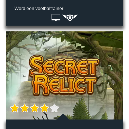
Word een voetbaltrainer!