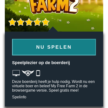
NU SPELEN
Speelplezier op de boerderij
Deze boerderij heeft je hulp nodig. Wordt nu een
virtuele boer en beleef My Free Farm 2 in de
browsergame versie. Speel gratis mee!
Spelinfo