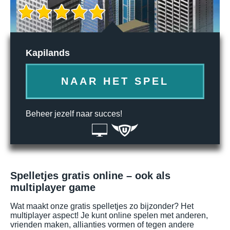
Kapilands
NAAR HET SPEL
Beheer jezelf naar succes!
Spelletjes gratis online – ook als
multiplayer game
Wat maakt onze gratis spelletjes zo bijzonder? Het
multiplayer aspect! Je kunt online spelen met anderen,
vrienden maken, allianties vormen of tegen andere