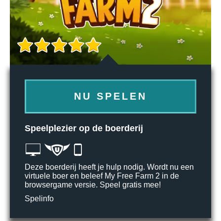
NU SPELEN
Speelplezier op de boerderij
Deze boerderij heeft je hulp nodig. Wordt nu een
virtuele boer en beleef My Free Farm 2 in de
browsergame versie. Speel gratis mee!
Spelinfo