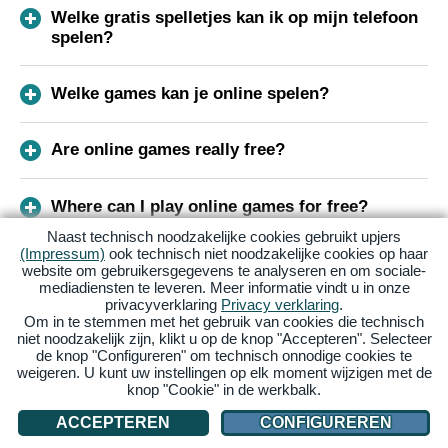
Welke gratis spelletjes kan ik op mijn telefoon
spelen?
Welke games kan je online spelen?
Are online games really free?
Where can I play online games for free?
Naast technisch noodzakelijke cookies gebruikt upjers
(Impressum)
ook technisch niet noodzakelijke cookies op haar
What are the best free online games?
website om gebruikersgegevens te analyseren en om sociale-
mediadiensten te leveren. Meer informatie vindt u in onze
privacyverklaring
Privacy verklaring
.
Which free games can I download?
Om in te stemmen met het gebruik van cookies die technisch
niet noodzakelijk zijn, klikt u op de knop "Accepteren". Selecteer
de knop "Configureren" om technisch onnodige cookies te
weigeren. U kunt uw instellingen op elk moment wijzigen met de
knop "Cookie" in de werkbalk.
Nu aanmelden voor onze nieuwsbrieven.
ACCEPTEREN
CONFIGUREREN
Krijg altijd het meest actuele nieuw over jouw favoriete