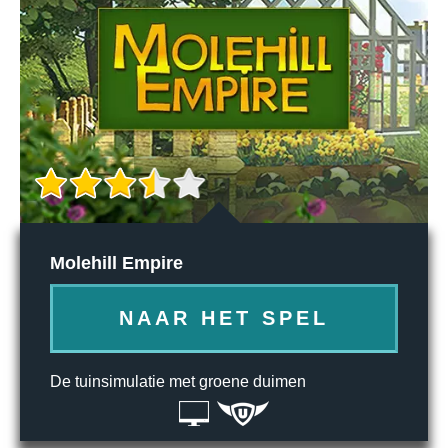
Molehill Empire
NAAR HET SPEL
De tuinsimulatie met groene duimen