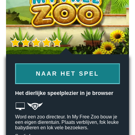
NAAR HET SPEL
Het dierlijke speelplezier in je browser
Word een zoo directeur. In My Free Zoo bouw je
een eigen dierentuin. Plaats verblijven, fok leuke
babydieren en lok vele bezoekers.