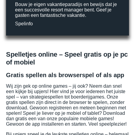
Bouw je eigen vakantieparadijs en bewijs dat je
een succesvolle resort manager bent. Geef je
gasten een fantastische vakantie.
Spelinfo
Spelletjes online – Speel gratis op je pc
of mobiel
Gratis spellen als browserspel of als app
Wij zijn gek op online games – jij ook? Neem dan snel
een kijkje bij upjers! Hier vind je voor iedereen het juiste
spel – van strategiespellen tot boerderijgames. Onze
gratis spellen zijn direct in de browser te spelen, zonder
download. Gewoon registreren en meteen beginnen met
spelen! Speel je liever op je mobiel of tablet? Download
dan gratis een van onze populaire mobiele games!
Gewoon de app installeren en starten. Veel speelplezier!
Bij upjers speel je de leukste spelletjes online – helemaal