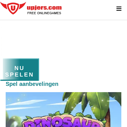
≡
NU
SPELEN
Spel aanbevelingen