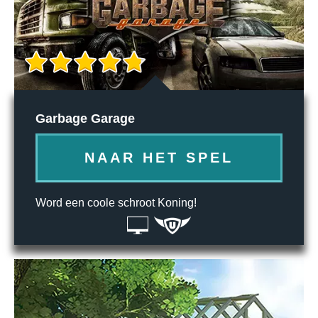
Garbage Garage
NAAR HET SPEL
Word een coole schroot Koning!