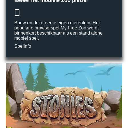
Beleef het mobiele Zoo plezier
Bouw en decoreer je eigen dierentuin. Het
populaire browserspel My Free Zoo wordt
binnenkort beschikbaar als een stand alone
mobiel spel.
Spelinfo