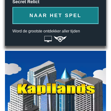
Secret Relict
NAAR HET SPEL
Word de grootste ontdekker aller tijden