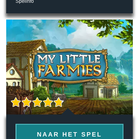
Spelinfo
NAAR HET SPEL