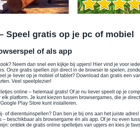
– Speel gratis op je pc of mobiel
rowserspel of als app
 ook? Neem dan snel een kijkje bij upjers! Hier vind je voor iede
es. Onze gratis spellen zijn direct in de browser te spelen, zo
l je liever op je mobiel of tablet? Download dan gratis een v
ten. Veel speelplezier!
lletjes online – helemaal gratis! Of je nu liever speelt op je comp
lk platform. Je kunt kiezen tussen browsergames, die je direc
Spelinfo
 Google Play Store kunt installeren.
ij- of dierentuinspellen? Dan ben je bij ons aan het juiste adre
– beschikbaar als browsergame én als app. Of je nu even tusse
n: ontdek de gratis online spelletjes van upjers en kies je favor