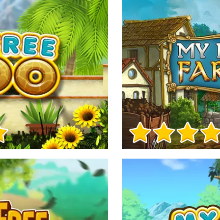
Spelinfo