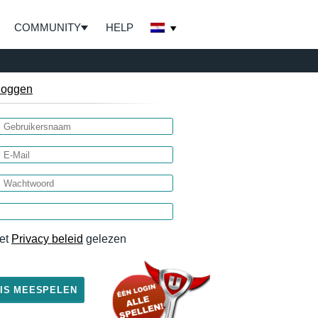
COMMUNITY
HELP
loggen
et
Privacy beleid
gelezen