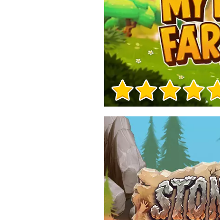
Spelinfo