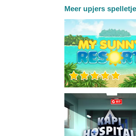
Meer upjers spelletj