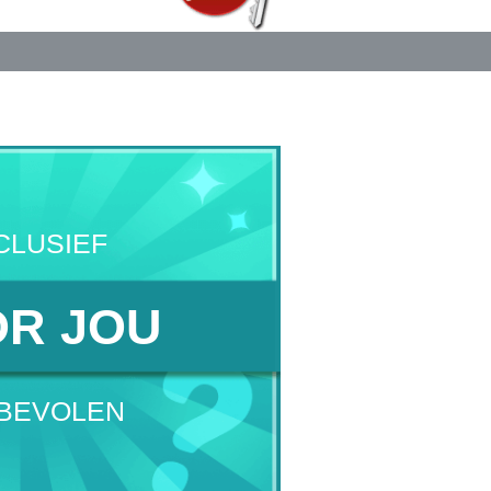
CLUSIEF
R JOU
BEVOLEN