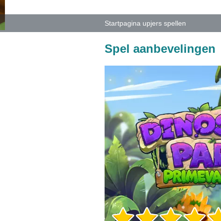
Startpagina upjers spellen
Spel aanbevelingen