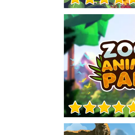
Spelinfo