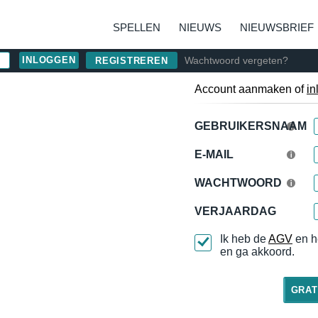
SPELLEN
NIEUWS
NIEUWSBRIEF
Wachtwoord vergeten?
REGISTREREN
Account aanmaken of
in
GEBRUIKERSNAAM
E-MAIL
WACHTWOORD
VERJAARDAG
Ik heb de
AGV
en h
en ga akkoord.