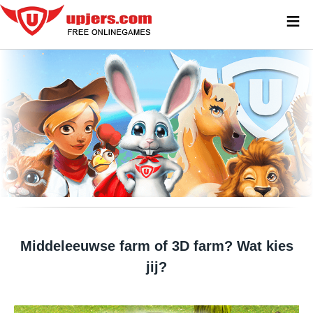
≡
WOW – DEZE SPELLETJES KUN JE NIET
MISSEN!
Middeleeuwse farm of 3D farm? Wat kies
jij?