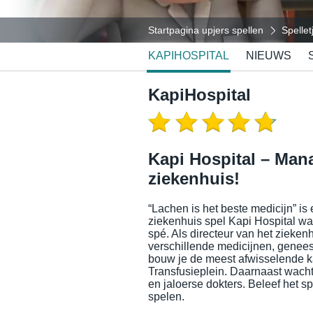
Startpagina upjers spellen
Spellet
KAPIHOSPITAL
NIEUWS
KapiHospital
Kapi Hospital – Mana
ziekenhuis!
“Lachen is het beste medicijn” is
ziekenhuis spel Kapi Hospital wa
spé. Als directeur van het zieken
verschillende medicijnen, genees 
bouw je de meest afwisselende ka
Transfusieplein. Daarnaast wach
en jaloerse dokters. Beleef het s
spelen.