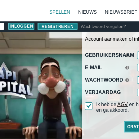
SPELLEN
NIEUWS
NIEUWSBRIEF
Wachtwoord vergeten?
REGISTREREN
Account aanmaken of
in
GEBRUIKERSNAAM
E-MAIL
WACHTWOORD
VERJAARDAG
Ik heb de
AGV
en h
en ga akkoord.