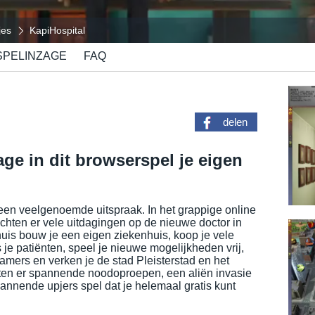
jes
KapiHospital
SPELINZAGE
FAQ
delen
ge in dit browserspel je eigen
 een veelgenoemde uitspraak. In het grappige online
chten er vele uitdagingen op de nieuwe doctor in
huis bouw je een eigen ziekenhuis, koop je vele
je patiënten, speel je nieuwe mogelijkheden vrij,
mers en verken je de stad Pleisterstad en het
ten er spannende noodoproepen, een aliën invasie
pannende upjers spel dat je helemaal gratis kunt