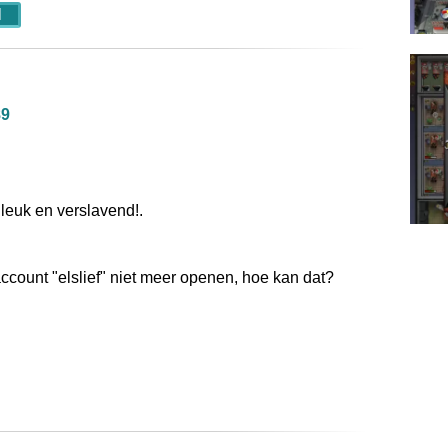
N
89
t leuk en verslavend!.
 account "elslief" niet meer openen, hoe kan dat?