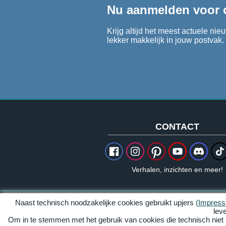
Nu aanmelden voor 
Krijg altijd het meest actuele nie
lekker makkelijk in jouw postvak.
CONTACT
Verhalen, inzichten en meer!
Naast technisch noodzakelijke cookies gebruikt upjers
(Impres
Impressum
lev
Om in te stemmen met het gebruik van cookies die technisch niet n