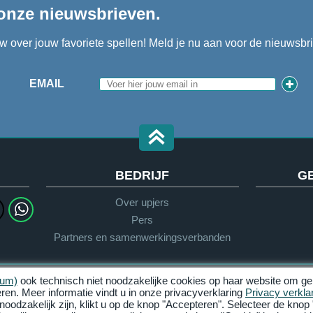
onze nieuwsbrieven.
uw over jouw favoriete spellen! Meld je nu aan voor de nieuwsbrie
EMAIL
BEDRIJF
G
Over upjers
Pers
Partners en samenwerkingsverbanden
sum)
ook technisch niet noodzakelijke cookies op haar website om g
Privacy
AGV
eren. Meer informatie vindt u in onze privacyverklaring
Privacy verkla
oodzakelijk zijn, klikt u op de knop "Accepteren". Selecteer de kno
Cookies beheren